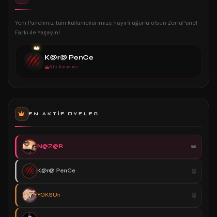
Yeni Panelimiz tüm kullanıcılarımıza hayırlı uğurlu olsun ZorluPanel
Farkı ile Yaşayın.!
👑
K@r@ PenCe
Site Kurucusu
EN AKTIF ÜYELER
N@Z@R
K@r@ PenCe
YOKSUn