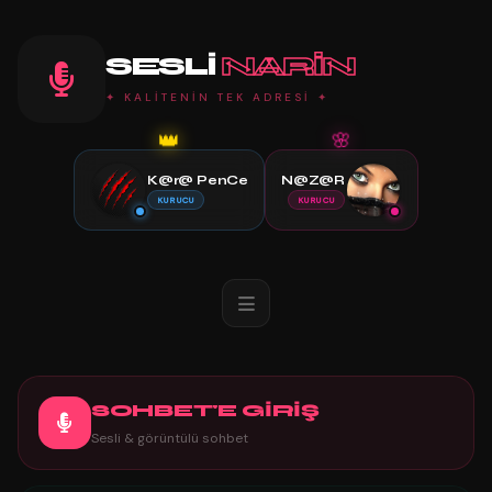
SESLI
NARIN
✦ KALİTENİN TEK ADRESİ ✦
🌸
👑
K@r@ PenCe
N@Z@R
KURUCU
KURUCU
SOHBET'E GİRİŞ
Sesli & görüntülü sohbet