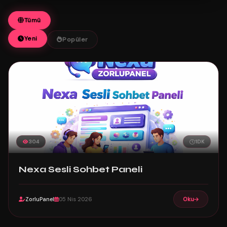
Tümü
Yeni
Popüler
304
1DK
Nexa Sesli Sohbet Paneli
ZorluPanel
05 Nis 2026
Oku