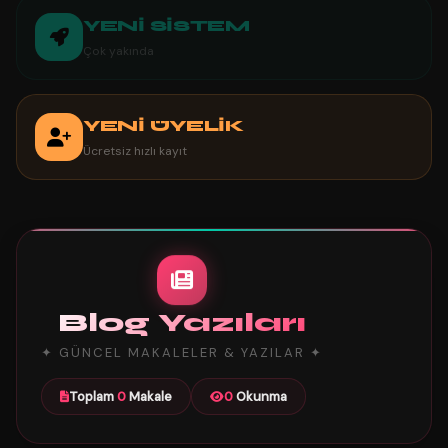
YENİ SİSTEM
Çok yakında
YENİ ÜYELİK
Ücretsiz hızlı kayıt
Blog Yazıları
✦ GÜNCEL MAKALELER & YAZILAR ✦
Toplam
0
Makale
0
Okunma