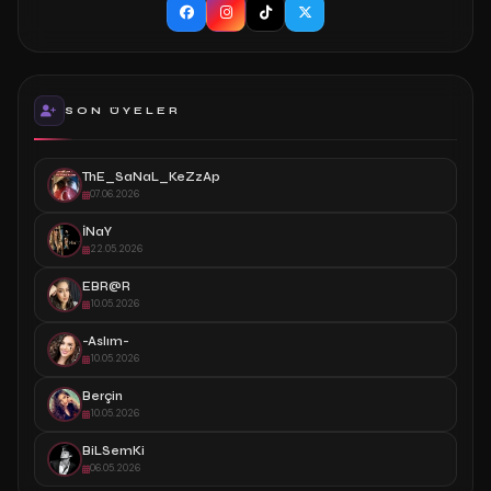
SON ÜYELER
ThE_SaNaL_KeZzAp
07.06.2026
İNaY
22.05.2026
EBR@R
10.05.2026
-Aslım-
10.05.2026
Berçin
10.05.2026
BiLSemKi
06.05.2026