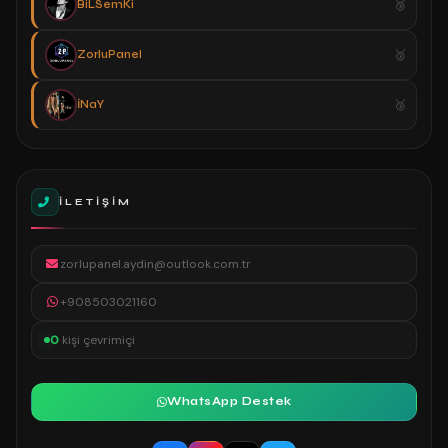
BiLSemKi
ZorluPanel
İNaY
İLETIŞIM
zorlupanel.aydin@outlook.com.tr
+908503021160
0
kişi çevrimiçi
WhatsApp Destek