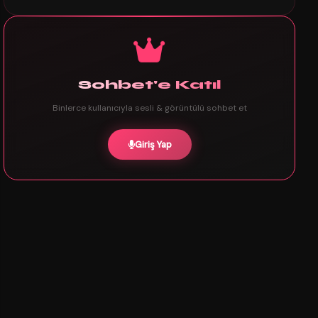
Sohbet'e Katıl
Binlerce kullanıcıyla sesli & görüntülü sohbet et
Giriş Yap