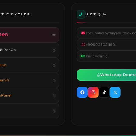
KTIF ÜYELER
İLETIŞIM
zorlupanel.aydin@outlook.c
Z@R
+908503021160
@ PenCe
0
kişi çevrimiçi
SUn
WhatsApp Deste
SemKi
uPanel