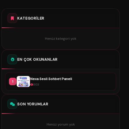
KATEGORILER
Henüz kategori yok
EN ÇOK OKUNANLAR
Nexa Sesli Sohbet Paneli
1
303
SON YORUMLAR
Henüz yorum yok