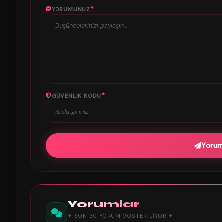
*
YORUMUNUZ
*
GÜVENLIK KODU
Yoru
Yorumlar
✦ SON 30 YORUM GÖSTERILIYOR ✦