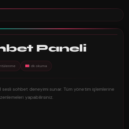
1 dk
hbet Paneli
ntülenme
1 dk okuma
l sesli sohbet deneyimi sunar. Tüm yönetim işlemlerine
zenlemeleri yapabilirsiniz.