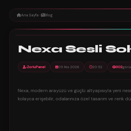
Ana Sayfa
Blog
✦
302
Nexa Sesli So
ZorluPanel
05 Nis 2026
20:52
302
görü
Nexa, modern arayüzü ve güçlü altyapısıyla yeni nesi
kolayca erişebilir, odalarınıza özel tasarım ve renk dü