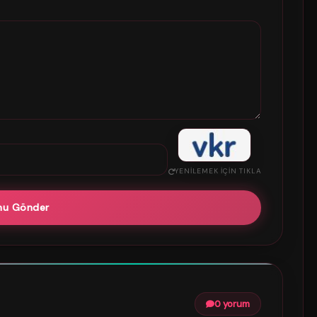
YENILEMEK IÇIN TIKLA
mu Gönder
0 yorum