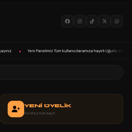
eni Panelimiz Tüm kullanıcılaramıza hayırlı Uğurlu olsun. ZorluPanel Farkın
YENİ ÜYELİK
Ücretsiz hızlı kayıt