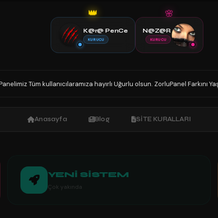
👑
🌸
K@r@ PenCe
N@Z@R
KURUCU
KURUCU
lanıcılaramıza hayırlı Uğurlu olsun. ZorluPanel Farkını Yaşayınız.
Y
◆
Anasayfa
Blog
SİTE KURALLARI
YENİ SİSTEM
Çok yakında