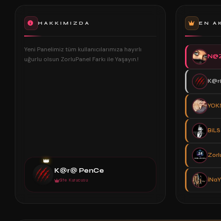
HAKKIMIZDA
EN A
Yeni Panelimiz tüm kullanıcılarımıza hayırlı
N@
uğurlu olsun ZorluPanel Farkı ile Yaşayın.!
K@r
YOK
BiL
Zorl
👑
K@r@ PenCe
İNaY
Site Kurucusu