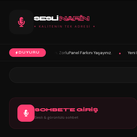
SESLI
NARIN
✦ KALİTENİN TEK ADRESİ ✦
ı Uğurlu olsun. ZorluPanel Farkını Yaşayınız.
Yeni Panelimiz Tüm kul
DUYURU
◆
SOHBET'E GİRİŞ
Sesli & görüntülü sohbet