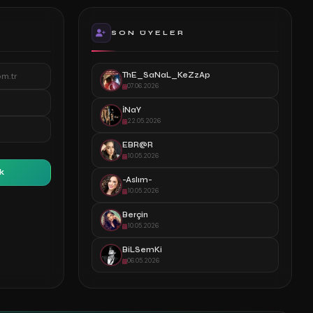
SON ÜYELER
om.tr
ThE_SaNaL_KeZzAp
07.06.2026
İNaY
22.05.2026
EBR@R
10.05.2026
k
-Aslım-
10.05.2026
Berçin
10.05.2026
BiLSemKi
06.05.2026