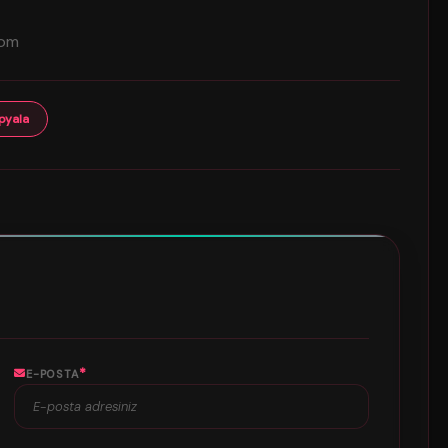
com
pyala
*
E-POSTA