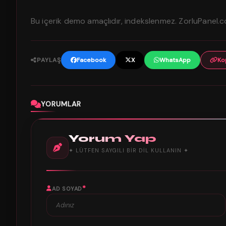
Bu içerik demo amaçlıdır, indekslenmez. ZorluPanel.
PAYLAŞ
Facebook
X
WhatsApp
Ko
YORUMLAR
Yorum Yap
✦ LÜTFEN SAYGILI BIR DIL KULLANIN ✦
*
AD SOYAD